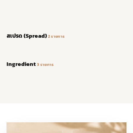
ดูข้อมูลสินค้า
งาดำ ไวท์ช็อกโกแล็ต ซอส
ดูข้อมูลสินค้า
ดูข้อมูลสินค้า
DARK CHOCOLATE SPREAD
รูปเร็วๆ นี้
WHITE CHOCOLATE SPREAD
ดาร์คชอคโกแลต สเปรด
ไวท์ช็อกโกแล็ต สเปรด
สเปรด (Spread)
ดูข้อมูลสินค้า
2 รายการ
รูปเร็วๆ นี้
ดูข้อมูลสินค้า
PISTACHIO CHUNK
BAKED KUNAFA
พิสตาชิโอ สับ
BAKED BUTTER KUNAFA
คูนาฟา อบกรอบ
Ingredient
ดูข้อมูลสินค้า
3 รายการ
คูนาฟ่า อบเนย
ดูข้อมูลสินค้า
ดูข้อมูลสินค้า
แนะนำ
อบกรอบ
อบเนย