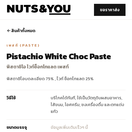
ขอราคาส่ง
สินค้าทั้งหมด
เพสท์ (PASTE)
Pistachio White Choc Paste
พิสตาชิโอ ไวท์ช็อกโกแลต เพสท์
พิสตาชิโอบดละเอียด 75% , ไวท์ ช็อกโกแลต 25%
วิธีใช้
บริโภคได้ทันที, ใช้เป็นวัตถุดิบผสมอาหาร,
ไส้ขนม, ไอศครีม, ชงเครื่องดื่ม และตกแต่ง
แก้ว
ขนาดบรรจุ
ข้อมูลเพิ่มเติมเร็วๆ นี้