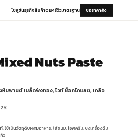
โซลูชันธุรกิจ
สินค้า
OEM
รีวิว
มาตรฐาน
ขอราคาส่ง
Mixed Nuts Paste
วงหิมพานต์ เมล็ดฟังทอง, ไวท์ ช็อกโกแลต, เกลือ
อ 2%
ที, ใช้เป็นวัตถุดิบผสมอาหาร, ไส้ขนม, ไอศครีม, ชงเครื่องดื่ม
ก้ว