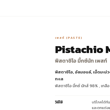
เพสท์ (PASTE)
Pistachio 
พิสตาชิโอ มิ้กซ์นัท เพสท์
พิสตาชิโอ, อัลมอนล์, เม็ดมะม่
ทะเล
พิสตาชิโอ มิ้กซ์ นัทส์ 98% , เกลื
วิธีใช้
บริโภคได้ทัน
และตกแต่งแ