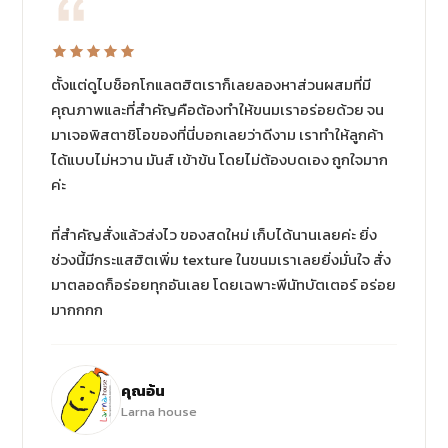
ตั้งแต่ดูไบช็อกโกแลตฮิตเราก็เลยลองหาส่วนผสมที่มี
คุณภาพและที่สำคัญคือต้องทำให้ขนมเราอร่อยด้วย จน
มาเจอพิสตาชิโอของที่นี่บอกเลยว่าดีงาม เราทำให้ลูกค้า
ได้แบบไม่หวาน มันส์ เข้าข้น โดยไม่ต้องบดเอง ถูกใจมาก
ค่ะ
ที่สำคัญสั่งแล้วส่งไว ของสดใหม่ เก็บได้นานเลยค่ะ ยิ่ง
ช่วงนี้มีกระแสฮิตเพิ่ม texture ในขนมเราเลยยิ่งมั่นใจ สั่ง
มาตลอดก็อร่อยทุกอันเลย โดยเฉพาะพีนัทบัตเตอร์ อร่อย
มากกกก
คุณอ้น
Larna house