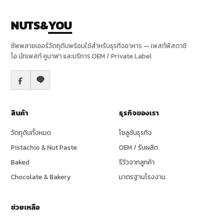
NUTS&
YOU
ซัพพลายเออร์วัตถุดิบพร้อมใช้สำหรับธุรกิจอาหาร — เพสท์พิสตาชิ
โอ นัทเพสท์ คูนาฟา และบริการ OEM / Private Label
สินค้า
ธุรกิจของเรา
วัตถุดิบทั้งหมด
โซลูชันธุรกิจ
Pistachio & Nut Paste
OEM / รับผลิต
Baked
รีวิวจากลูกค้า
Chocolate & Bakery
มาตรฐานโรงงาน
ช่วยเหลือ