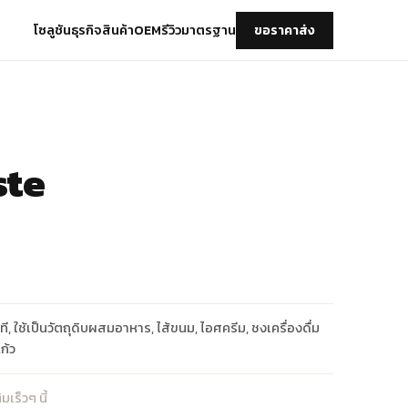
โซลูชันธุรกิจ
สินค้า
OEM
รีวิว
มาตรฐาน
ขอราคาส่ง
ste
ที, ใช้เป็นวัตถุดิบผสมอาหาร, ไส้ขนม, ไอศครีม, ชงเครื่องดื่ม
ก้ว
มเร็วๆ นี้